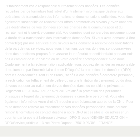
L’Établissement est le responsable du traitement des données. Les données
recueillies par ce formulaire font l’objet d’un traitement informatique destiné aux
opérations de transmission des informations et documentations sollicitées. Vous êtes
également susceptible de recevoir nos offres commerciales si vous y avez consenti.
Les destinataires de vos données sont les chargés de la communication et du
recrutement et le service commercial. Vos données sont conservées uniquement pour
la durée de la transmission des informations demandées. Si vous avez consenti à être
contacté(e) par nos services et/ou si vous avez consenti à recevoir des sollicitations
de la part de nos services, nous vous informons que vos données sont conservées
dans des conditions propres à en assurer leur sécurité et confidentialité pendant trois
ans à compter de leur collecte ou de votre dernière correspondance avec nous.
Conformément à la réglementation applicable, vous pouvez demander au responsable
de traitement, par l’intermédiaire de son Délégué à la protection des données (DPO)
dont les coordonnées sont ci-dessous, l’accès à vos données à caractère personnel,
la rectification ou l’effacement de celles-ci, ou une limitation du traitement, ou du droit
de vous opposer au traitement de vos données dans les conditions prévues au
Règlement UE 2016/679 du 27 avril 2016 relatif à la protection des personnes
physiques à l’égard du traitement de données à caractère personnel. Vous êtes
également informé de votre droit d’introduire une réclamation auprès de la CNIL. Pour
toute demande relative au traitement de vos données personnelles, vous pouvez
remplir le formulaire de contact destiné à notre DPO accessible
ici
ou adresser un
courrier par la poste à l’adresse suivante : DPO Groupe IGENSIA EDUCATION –
DPO/Service juridique – 3 rue Pierre Dupont – 75010 PARIS - FRANCE.