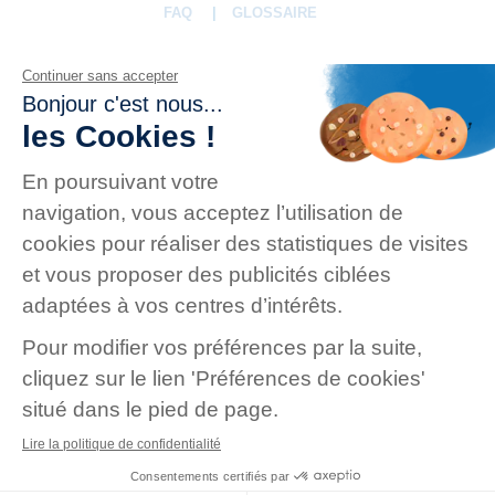
FAQ
GLOSSAIRE
NOUS SUIVRE
CONDITIONS GÉNÉRALES DE VENTE
DONNÉES PERSONNELLES
MENTIONS LÉGALES
MISSION HANDICAP
OFFRES D'EMPLOI
PLAN DU SITE
|
231, rue de La Garenne - 92000 Nanterre
|
7-9, rue Jean-Marie Leclair 69009 Lyon